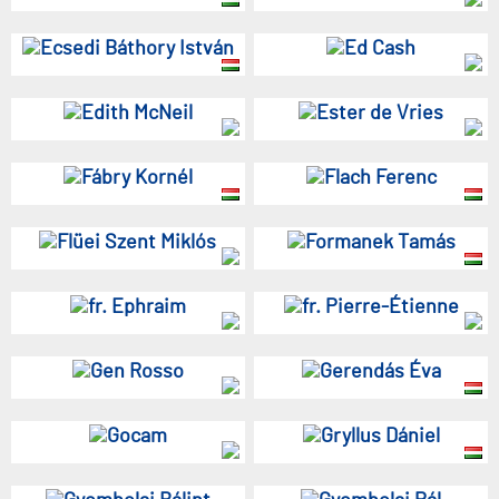
Ecsedi Báthory István
Ed Cash
Edith McNeil
Ester de Vries
Fábry Kornél
Flach Ferenc
Flüei Szent Miklós
Formanek Tamás
fr. Ephraim
fr. Pierre-Étienne
Gen Rosso
Gerendás Éva
Gocam
Gryllus Dániel