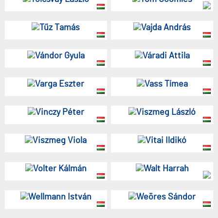
Tűz Tamás
Vajda András
Vándor Gyula
Váradi Attila
Varga Eszter
Vass Tímea
Vinczy Péter
Viszmeg László
Viszmeg Viola
Vitai Ildikó
Volter Kálmán
Walt Harrah
Wellmann István
Weöres Sándor