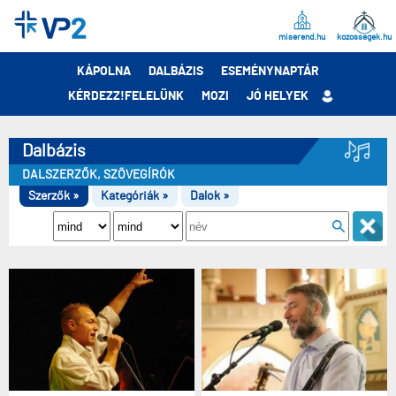
miserend.hu
kozossegek.hu
KÁPOLNA
DALBÁZIS
ESEMÉNYNAPTÁR
KÉRDEZZ!FELELÜNK
MOZI
JÓ HELYEK
Dalbázis
DALSZERZŐK, SZÖVEGÍRÓK
Szerzők »
Kategóriák »
Dalok »