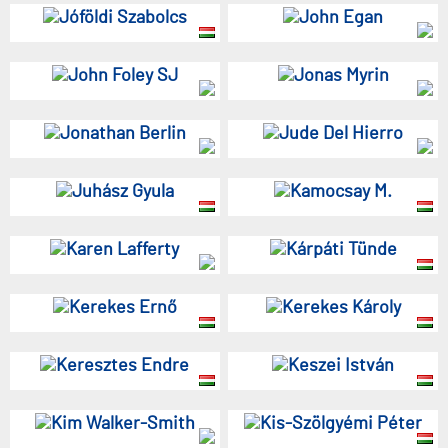
Jóföldi Szabolcs
John Egan
John Foley SJ
Jonas Myrin
Jonathan Berlin
Jude Del Hierro
Juhász Gyula
Kamocsay M.
Karen Lafferty
Kárpáti Tünde
Kerekes Ernő
Kerekes Károly
Keresztes Endre
Keszei István
Kim Walker-Smith
Kis-Szölgyémi Péter