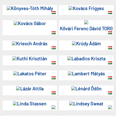
Könyves-Tóth Mihály
Kovács Frigyes
Kovács Gábor
Kővári Ferenc Dávid TORG
Kriesch András
Krúdy Ádám
Kuthi Krisztián
Labadics Kriszta
Lakatos Péter
Lambert Mátyás
Lázár Attila
Lénárd Ödön
Linda Stassen
Lindsey Sweat