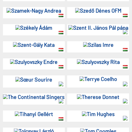
Szamek-Nagy Andrea
Szedő Dénes OFM
Székely Ádám
Szent II. János Pál pápa
Szent-Gály Kata
Szilas Imre
Szulyovszky Endre
Szulyovszky Rita
Terrye Coelho
Sœur Sourire
The Continental Singers
Therese Donnet
Tihanyi Gellért
Tim Hughes
Tolcsvay László
Tom Coomles