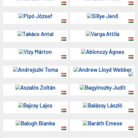
Pipó József
Sillye Jenő
Takács Antal
Varga Attila
Vízy Márton
Ablonczy Ágnes
Andrejszki Toma
Andrew Lloyd Webber
Aszalós Zoltán
Bagyinszky Judit
Bajcsy Lajos
Balássy László
Balogh Bianka
Baráth Emese