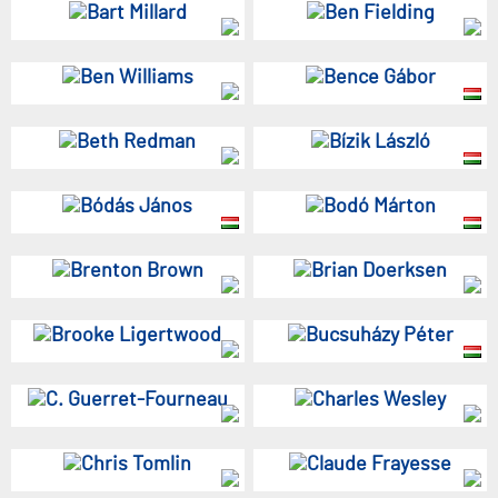
Bart Millard
Ben Fielding
Ben Williams
Bence Gábor
Beth Redman
Bízik László
Bódás János
Bodó Márton
Brenton Brown
Brian Doerksen
Brooke Ligertwood
Bucsuházy Péter
C. Guerret-Fourneau
Charles Wesley
Chris Tomlin
Claude Frayesse