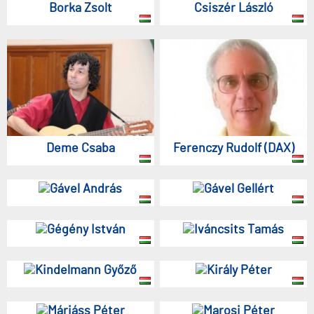
Borka Zsolt
Csiszér László
Deme Csaba
Ferenczy Rudolf (DAX)
Gável András
Gável Gellért
Gégény István
Iváncsits Tamás
Kindelmann Győző
Király Péter
Máriáss Péter
Marosi Péter