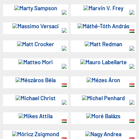
Marty Sampson
Marvin V. Frey
Massimo Versaci
Máthé-Tóth András
Matt Crocker
Matt Redman
Matteo Mori
Mauro Labellarte
Mészáros Béla
Mézes Áron
Michael Christ
Michel Penhard
Mikes Attila
Moré Balázs
Móricz Zsigmond
Nagy Andrea