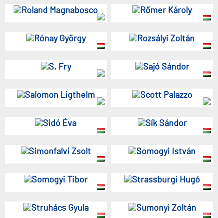
Roland Magnabosco
Rőmer Károly
Rónay György
Rozsályi Zoltán
S. Fry
Sajó Sándor
Salomon Ligthelm
Scott Palazzo
Sidó Éva
Sík Sándor
Simonfalvi Zsolt
Somogyi István
Somogyi Tibor
Strassburgi Hugó
Struhács Gyula
Sumonyi Zoltán