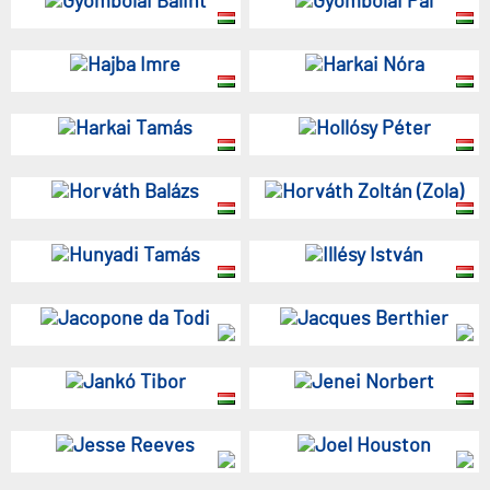
Gyombolai Bálint
Gyombolai Pál
Hajba Imre
Harkai Nóra
Harkai Tamás
Hollósy Péter
Horváth Balázs
Horváth Zoltán (Zola)
Hunyadi Tamás
Illésy István
Jacopone da Todi
Jacques Berthier
Jankó Tibor
Jenei Norbert
Jesse Reeves
Joel Houston