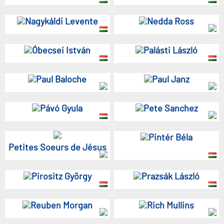
Nagykáldi Levente
Nedda Ross
Óbecsei István
Palásti László
Paul Baloche
Paul Janz
Pávó Gyula
Pete Sanchez
Pintér Béla
Petites Soeurs de Jésus
Pirositz György
Prazsák László
Reuben Morgan
Rich Mullins