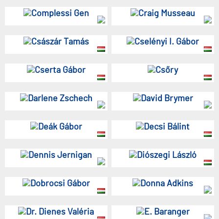
Complessi Gen
Craig Musseau
Császár Tamás
Cselényi I. Gábor
Cserta Gábor
Csőry
Darlene Zschech
David Brymer
Deák Gábor
Decsi Bálint
Dennis Jernigan
Diószegi László
Dobrocsi Gábor
Donna Adkins
Dr. Dienes Valéria
E. Baranger