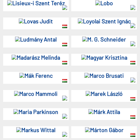
Lisieux-i Szent Teréz
Lobo
Lovas Judit
Loyolai Szent Ignác
Ludmány Antal
M. G. Schneider
Madarász Melinda
Magyar Krisztina
Mák Ferenc
Marco Brusati
Marco Mammoli
Marek László
Maria Parkinson
Márk Attila
Markus Wittal
Márton Gábor