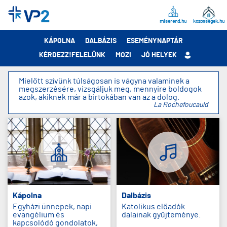
miserend.hu
kozossegek.hu
KÁPOLNA
DALBÁZIS
ESEMÉNYNAPTÁR
KÉRDEZZ!FELELÜNK
MOZI
JÓ HELYEK
Mielőtt szívünk túlságosan is vágyna valaminek a
megszerzésére, vizsgáljuk meg, mennyire boldogok
azok, akiknek már a birtokában van az a dolog.
La Rochefoucauld
Kápolna
Dalbázis
Egyházi ünnepek, napi
Katolikus előadók
evangélium és
dalainak gyűjteménye.
kapcsolódó gondolatok,