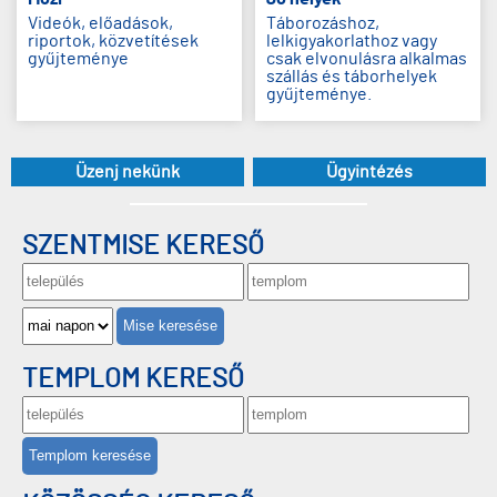
Videók, előadások,
Táborozáshoz,
riportok, közvetítések
lelkigyakorlathoz vagy
gyűjteménye
csak elvonulásra alkalmas
szállás és táborhelyek
gyűjteménye.
Üzenj nekünk
Ügyintézés
SZENTMISE KERESŐ
Mise keresése
TEMPLOM KERESŐ
Templom keresése